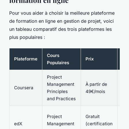
formation en ligne
Pour vous aider à choisir la meilleure plateforme
de formation en ligne en gestion de projet, voici
un tableau comparatif des trois plateformes les
plus populaires :
Cours
Plateforme
Prix
Acc
Populaires
Project
PMI
Management
À partir de
Coursera
Uni
Principles
49€/mois
Mi
and Practices
Project
Gratuit
GA
edX
Management
(certification
Uni