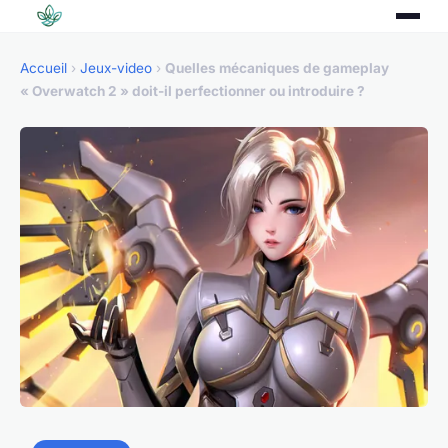
Accueil
›
Jeux-video
›
Quelles mécaniques de gameplay
« Overwatch 2 » doit-il perfectionner ou introduire ?